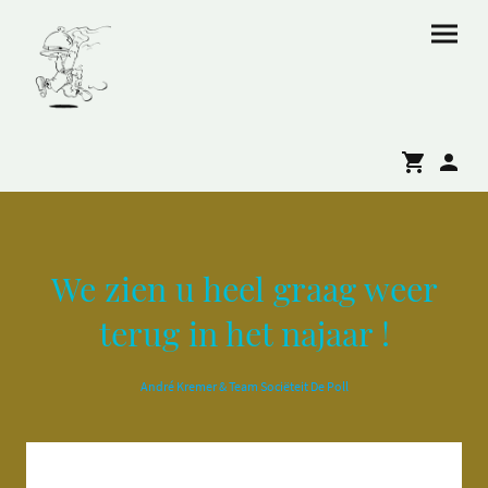
We zien u heel graag weer
terug in het najaar !
André Kremer & Team Sociëteit De Poll