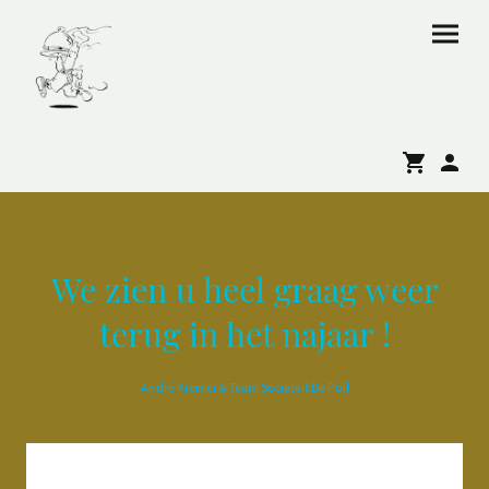
We zien u heel graag weer
terug in het najaar !
André Kremer & Team Sociëteit De Poll